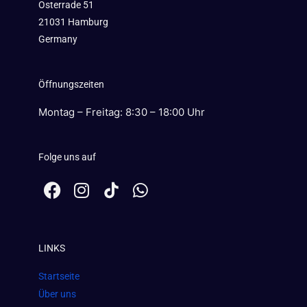
Osterrade 51
21031 Hamburg
Germany
Öffnungszeiten
Montag – Freitag: 8:30 – 18:00 Uhr
Folge uns auf
F
I
W
a
n
h
c
s
a
e
t
t
LINKS
b
a
s
o
g
a
Startseite
o
r
p
Über uns
k
a
p