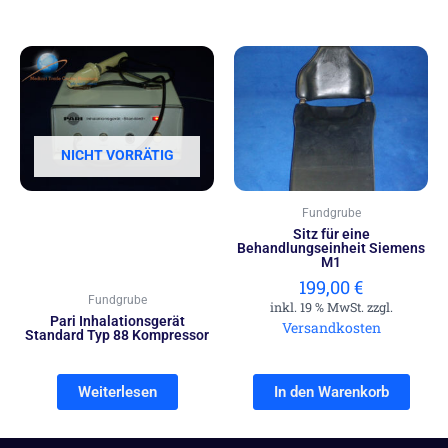
NICHT VORRÄTIG
Fundgrube
Sitz für eine
Behandlungseinheit Siemens
M1
199,00
€
Fundgrube
inkl. 19 % MwSt. zzgl.
Pari Inhalationsgerät
Versandkosten
Standard Typ 88 Kompressor
Weiterlesen
In den Warenkorb