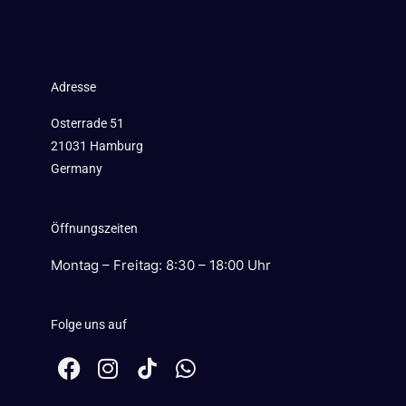
Adresse
Osterrade 51
21031 Hamburg
Germany
Öffnungszeiten
Montag – Freitag: 8:30 – 18:00 Uhr
Folge uns auf
F
I
W
a
n
h
c
s
a