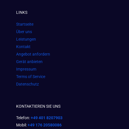
e
t
t
LINKS
b
a
s
o
g
a
Startseite
o
r
p
Über uns
k
a
p
Leistungen
m
Kontakt
Angebot anfordern
Gerät anbieten
Impressum
Terms of Service
Datenschutz
KONTAKTIEREN SIE UNS
Telefon:
+49 401 8207903
Mobil:
+49 176 20580086