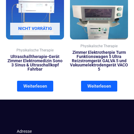
NICHT VORRÄTIG
Physikalische Therapie
Physikalische Therapie
Zimmer Elektrotherpie Turm
Ultraschalltherapie-Gerät
Funktionswagen 5 Ultra
Zimmer Elektromedizin Sono
Reizstromgerät GALVA 5 und
3 Sinus & Ultraschallkopf
Vakuumelektrodengerät VACO
Fahrbar
5
Weiterlesen
Weiterlesen
Adresse