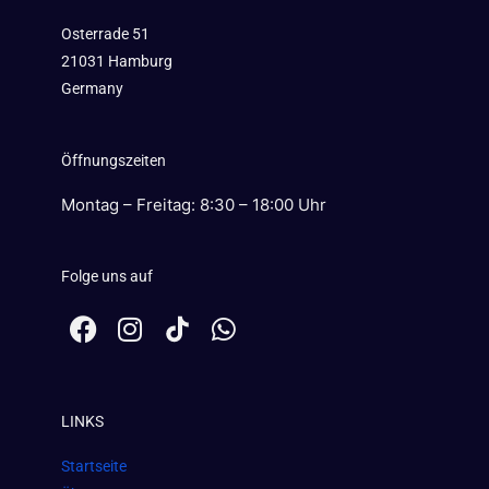
Osterrade 51
21031 Hamburg
Germany
Öffnungszeiten
Montag – Freitag: 8:30 – 18:00 Uhr
Folge uns auf
F
I
W
a
n
h
c
s
a
e
t
t
LINKS
b
a
s
o
g
a
Startseite
o
r
p