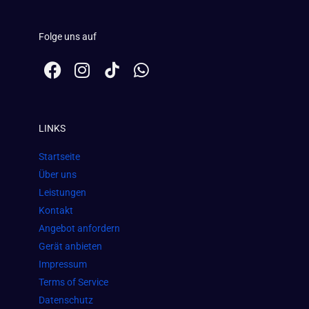
Folge uns auf
F
I
W
a
n
h
c
s
a
e
t
t
LINKS
b
a
s
o
g
a
Startseite
o
r
p
Über uns
k
a
p
Leistungen
m
Kontakt
Angebot anfordern
Gerät anbieten
Impressum
Terms of Service
Datenschutz