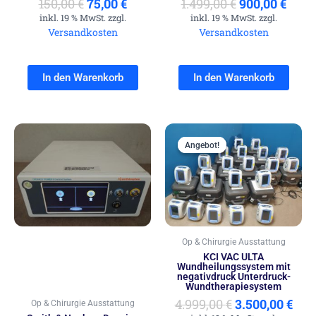
150,00
€
75,00
€
1.499,00
€
900,00
€
inkl. 19 % MwSt. zzgl.
inkl. 19 % MwSt. zzgl.
Versandkosten
Versandkosten
In den Warenkorb
In den Warenkorb
Ursprünglich
Akt
Preis
Prei
Angebot!
Angebot!
war:
ist:
4.999,00 €
3.50
Op & Chirurgie Ausstattung
KCI VAC ULTA
Wundheilungssystem mit
negativdruck Unterdruck-
Wundtherapiesystem
4.999,00
€
3.500,00
€
Op & Chirurgie Ausstattung