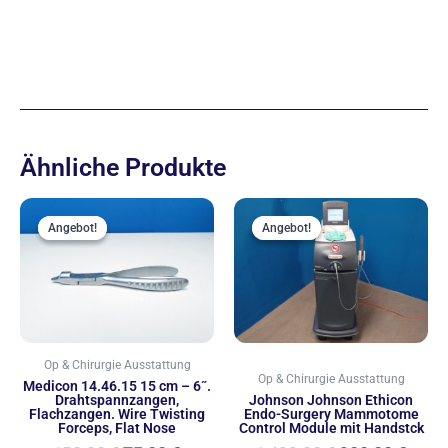
Ähnliche Produkte
Ursprünglicher
Aktueller
Ursprünglic
Aktu
Preis
Preis
Preis
Preis
Angebot!
Angebot!
Angebot!
Angebot!
war:
ist:
war:
ist:
150,00 €
75,00 €.
1.499,00 €
900,0
Op & Chirurgie Ausstattung
Op & Chirurgie Ausstattung
Medicon 14.46.15 15 cm – 6˝.
Drahtspannzangen,
Johnson Johnson Ethicon
Flachzangen. Wire Twisting
Endo-Surgery Mammotome
Forceps, Flat Nose
Control Module mit Handstck