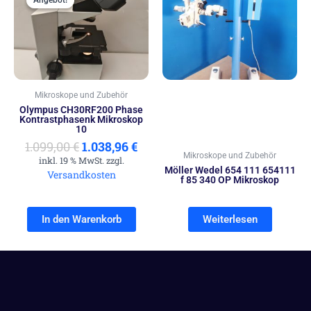
Preis
Preis
war:
ist:
1.099,00 €
1.038,96 €.
Mikroskope und Zubehör
Olympus CH30RF200 Phase
Kontrastphasenk Mikroskop
10
1.099,00
€
1.038,96
€
Mikroskope und Zubehör
inkl. 19 % MwSt. zzgl.
Möller Wedel 654 111 654111
Versandkosten
f 85 340 OP Mikroskop
In den Warenkorb
Weiterlesen