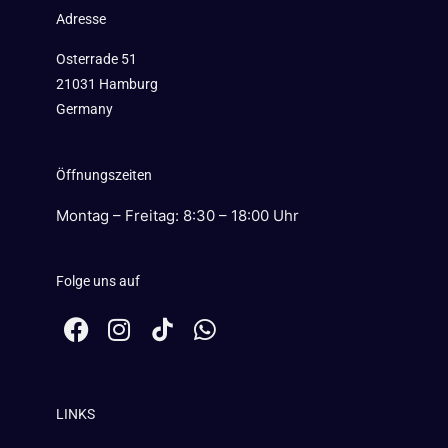
Adresse
Osterrade 51
21031 Hamburg
Germany
Öffnungszeiten
Montag – Freitag: 8:30 – 18:00 Uhr
Folge uns auf
F
I
W
a
n
h
c
s
a
e
t
t
LINKS
b
a
s
o
g
a