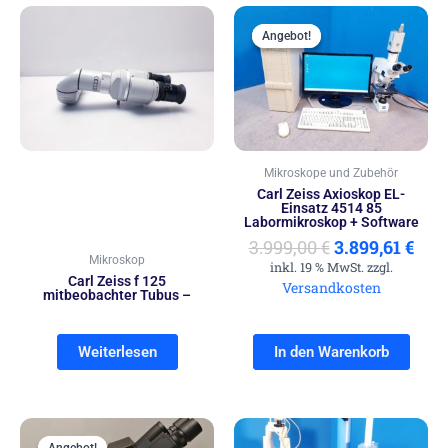
Ursprünglich
Aktu
Preis
Prei
Angebot!
Angebot!
war:
ist:
3.999,00 €
3.89
Mikroskope und Zubehör
Carl Zeiss Axioskop EL-
Einsatz 4514 85
Labormikroskop + Software
3.999,00
€
3.899,61
€
Mikroskop
inkl. 19 % MwSt. zzgl.
Carl Zeiss f 125
Versandkosten
mitbeobachter Tubus –
Weiterlesen
In den Warenkorb
Ursprünglicher
Aktueller
Angebot!
Angebot!