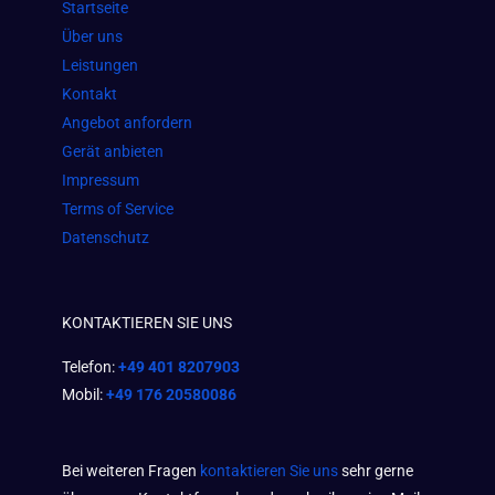
Startseite
o
r
p
Über uns
k
a
p
Leistungen
m
Kontakt
Angebot anfordern
Gerät anbieten
Impressum
Terms of Service
Datenschutz
KONTAKTIEREN SIE UNS
Telefon:
+49 401 8207903
Mobil:
+49 176 20580086
Bei weiteren Fragen
kontaktieren Sie uns
sehr gerne