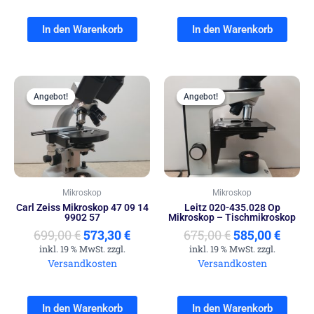
In den Warenkorb
In den Warenkorb
Ursprünglicher
Aktueller
Ursprünglich
Aktue
Preis
Preis
Preis
Preis
Angebot!
Angebot!
Angebot!
Angebot!
war:
ist:
war:
ist:
699,00 €
573,30 €.
675,00 €
585,00
Mikroskop
Mikroskop
Carl Zeiss Mikroskop 47 09 14
Leitz 020-435.028 Op
9902 57
Mikroskop – Tischmikroskop
699,00
€
573,30
€
675,00
€
585,00
€
inkl. 19 % MwSt. zzgl.
inkl. 19 % MwSt. zzgl.
Versandkosten
Versandkosten
In den Warenkorb
In den Warenkorb