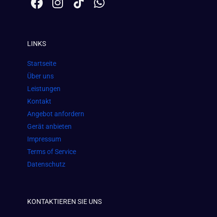
a
n
h
c
s
a
e
t
t
LINKS
b
a
s
o
g
a
Startseite
o
r
p
Über uns
k
a
p
Leistungen
m
Kontakt
Angebot anfordern
Gerät anbieten
Impressum
Terms of Service
Datenschutz
KONTAKTIEREN SIE UNS