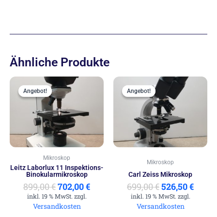
Ähnliche Produkte
Ursprünglicher
Aktueller
Ursprünglich
Aktue
Preis
Preis
Preis
Preis
Angebot!
Angebot!
Angebot!
Angebot!
war:
ist:
war:
ist:
899,00 €
702,00 €.
699,00 €
526,50
Mikroskop
Mikroskop
Leitz Laborlux 11 Inspektions-
Binokularmikroskop
Carl Zeiss Mikroskop
899,00
€
702,00
€
699,00
€
526,50
€
inkl. 19 % MwSt. zzgl.
inkl. 19 % MwSt. zzgl.
Versandkosten
Versandkosten