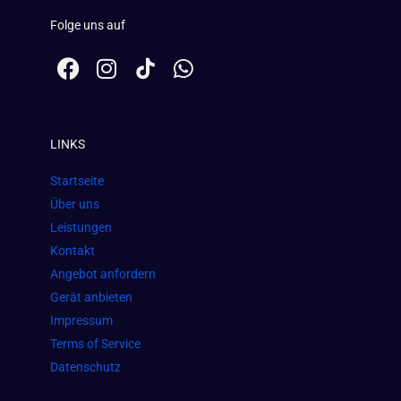
Folge uns auf
F
I
W
a
n
h
c
s
a
e
t
t
LINKS
b
a
s
o
g
a
Startseite
o
r
p
Über uns
k
a
p
Leistungen
m
Kontakt
Angebot anfordern
Gerät anbieten
Impressum
Terms of Service
Datenschutz