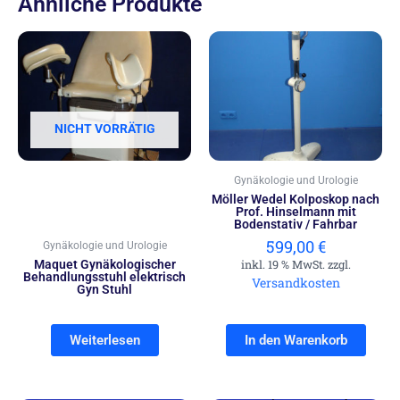
Ähnliche Produkte
NICHT VORRÄTIG
Gynäkologie und Urologie
Möller Wedel Kolposkop nach
Prof. Hinselmann mit
Bodenstativ / Fahrbar
599,00
€
Gynäkologie und Urologie
Maquet Gynäkologischer
inkl. 19 % MwSt. zzgl.
Behandlungsstuhl elektrisch
Versandkosten
Gyn Stuhl
Weiterlesen
In den Warenkorb