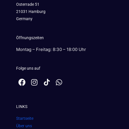
Osterrade 51
21031 Hamburg
Germany
Öffnungszeiten
Montag – Freitag: 8:30 – 18:00 Uhr
Folge uns auf
F
I
W
a
n
h
c
s
a
e
t
t
LINKS
b
a
s
o
g
a
Startseite
o
r
p
Über uns