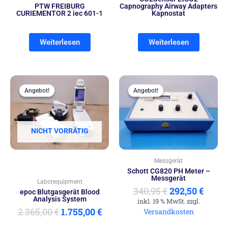
PTW FREIBURG
Capnography Airway Adapters
CURIEMENTOR 2 iec 601-1
Kapnostat
Weiterlesen
Weiterlesen
Ursprünglicher
Aktueller
Ursprünglich
Aktue
Preis
Preis
Preis
Preis
Angebot!
Angebot!
Angebot!
Angebot!
war:
ist:
war:
ist:
2.365,00 €
1.755,00 €.
340,95 €
292,50
NICHT VORRÄTIG
Messgerät
Schott CG820 PH Meter –
Messgerät
Laborequipment
340,95
€
292,50
€
epoc Blutgasgerät Blood
Analysis System
inkl. 19 % MwSt. zzgl.
2.365,00
€
1.755,00
€
Versandkosten