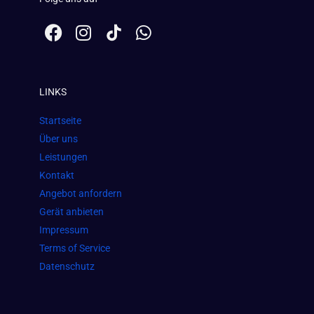
F
I
W
a
n
h
c
s
a
e
t
t
LINKS
b
a
s
o
g
a
Startseite
o
r
p
Über uns
k
a
p
Leistungen
m
Kontakt
Angebot anfordern
Gerät anbieten
Impressum
Terms of Service
Datenschutz