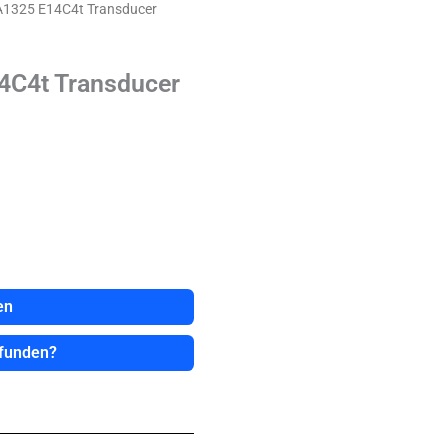
A1325 E14C4t Transducer
4C4t Transducer
en
efunden?