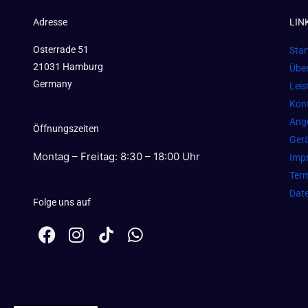
Adresse
LIN
Osterrade 51
Star
21031 Hamburg
Übe
Germany
Lei
Kon
Ang
Öffnungszeiten
Gerä
Montag – Freitag: 8:30 – 18:00 Uhr
Imp
Term
Dat
Folge uns auf
F
I
W
a
n
h
c
s
a
e
t
t
b
a
s