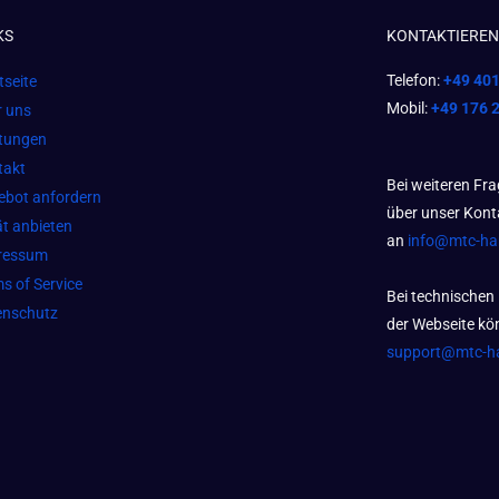
KS
KONTAKTIEREN 
Telefon:
+49 40
tseite
Mobil:
+49 176 
r uns
stungen
takt
Bei weiteren Fr
ebot anfordern
über unser Kont
t anbieten
an
info@mtc-h
ressum
s of Service
Bei technischen
enschutz
der Webseite kön
support@mtc-h