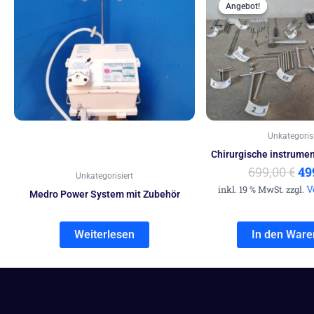
Pr
Angebot!
Angebot!
wa
69
Unkategorisi
Chirurgische instrumen
699,00
€
49
Unkategorisiert
V
inkl. 19 % MwSt. zzgl.
Medro Power System mit Zubehör
Weiterlesen
In den Ware