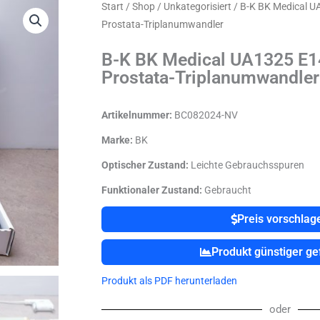
Start
/
Shop
/
Unkategorisiert
/ B-K BK Medical U
Prostata-Triplanumwandler
B-K BK Medical UA1325 E1
Prostata-Triplanumwandler
Artikelnummer:
BC082024-NV
Marke:
BK
Optischer Zustand:
Leichte Gebrauchsspuren
Funktionaler Zustand:
Gebraucht
Preis vorschlag
Produkt günstiger g
Produkt als PDF herunterladen
oder