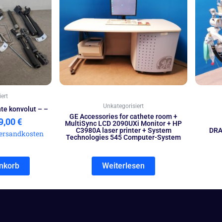
eis
Preis
r:
ist:
9,00 €
499,00 €.
ert
Unkategorisiert
te konvolut – –
GE Accessories for cathete room +
9,00
€
MultiSync LCD 2090UXi Monitor + HP
C3980A laser printer + System
DRA
ersandkosten
Technologies 545 Computer-System
nkorb
Weiterlesen