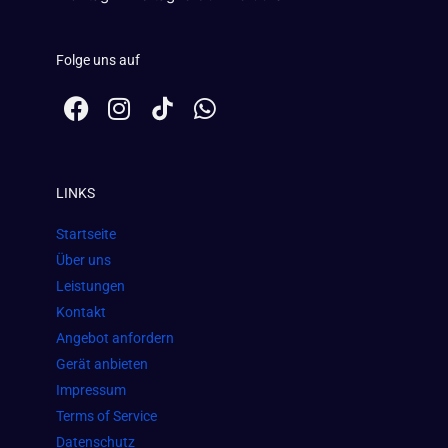
Folge uns auf
F
I
W
a
n
h
c
s
a
e
t
t
LINKS
b
a
s
o
g
a
Startseite
o
r
p
Über uns
k
a
p
Leistungen
m
Kontakt
Angebot anfordern
Gerät anbieten
Impressum
Terms of Service
Datenschutz