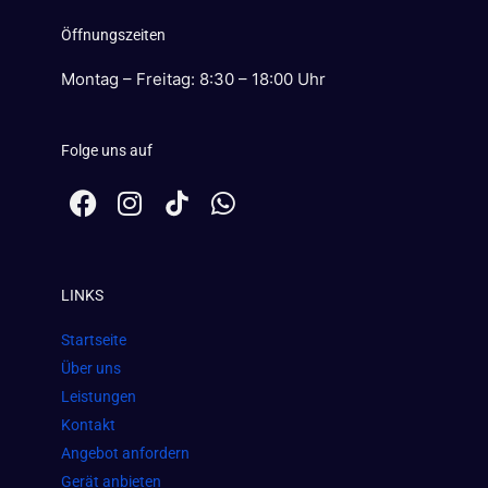
Öffnungszeiten
Montag – Freitag: 8:30 – 18:00 Uhr
Folge uns auf
F
I
W
a
n
h
c
s
a
e
t
t
LINKS
b
a
s
o
g
a
Startseite
o
r
p
Über uns
k
a
p
Leistungen
m
Kontakt
Angebot anfordern
Gerät anbieten