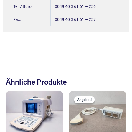
Tel / Büro
0049 40 3 61 61 – 256
Fax.
0049 40 3 61 61 – 257
Ähnliche Produkte
Ursprünglich
Aktue
Preis
Preis
Angebot!
Angebot!
war:
ist:
444,00 €
400,00