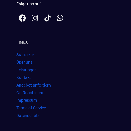
Folge uns auf
F
I
W
a
n
h
c
s
a
e
t
t
LINKS
b
a
s
o
g
a
Startseite
o
r
p
Über uns
k
a
p
Leistungen
m
Kontakt
Angebot anfordern
Gerät anbieten
Impressum
Terms of Service
Datenschutz