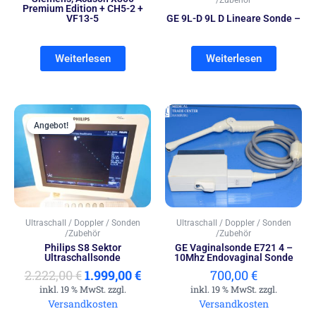
Premium Edition + CH5-2 +
VF13-5
GE 9L-D 9L D Lineare Sonde –
Weiterlesen
Weiterlesen
Ursprünglicher
Aktueller
Preis
Preis
Angebot!
Angebot!
war:
ist:
2.222,00 €
1.999,00 €.
Ultraschall / Doppler / Sonden
Ultraschall / Doppler / Sonden
/Zubehör
/Zubehör
Philips S8 Sektor
GE Vaginalsonde E721 4 –
Ultraschallsonde
10Mhz Endovaginal Sonde
2.222,00
€
1.999,00
€
700,00
€
inkl. 19 % MwSt. zzgl.
inkl. 19 % MwSt. zzgl.
Versandkosten
Versandkosten