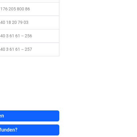
 176 205 800 86
40 18 20 79 03
40 3 61 61 – 256
40 3 61 61 – 257
en
efunden?