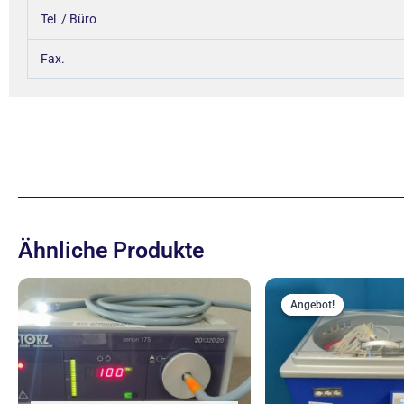
Tel / Büro
Fax.
Ähnliche Produkte
Ur
Pr
Angebot!
Angebot!
wa
4.9