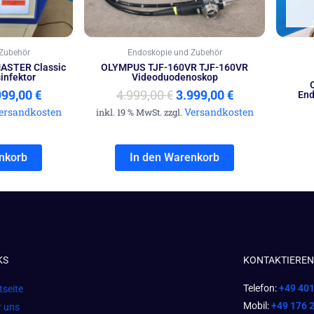
Zubehör
Endoskopie und Zubehör
ASTER Classic
OLYMPUS TJF-160VR TJF-160VR
infektor
Videoduodenoskop
999,00
€
4.999,00
€
3.999,00
€
End
ersandkosten
Versandkosten
inkl. 19 % MwSt. zzgl.
nkorb
In den Warenkorb
KS
KONTAKTIEREN 
Telefon:
+49 40
tseite
Mobil:
+49 176 
r uns