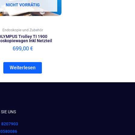
NICHT VORRÄTIG
Endoskopie und Zubehör
OLYMPUS Trolley TI 1900
oskopiewagen Inkl Netzteil
699,00
€
Weiterlesen
SIE UNS
1 8207903
20580086