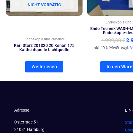
NICHT VORRÄTIG
Endoskopie und 
Endo Technik WASH-M
Endoskopie-des
4.999,00
€
2.
Endoskopie und Zubehör
Karl Storz 201320 20 Xenon 175
V
inkl. 19 % MwSt. zzgl.
Kaltlichtquelle Lichtquelle
Weiterlesen
In den Ware
Adresse
LIN
Osterrade 51
Star
21031 Hamburg
Übe