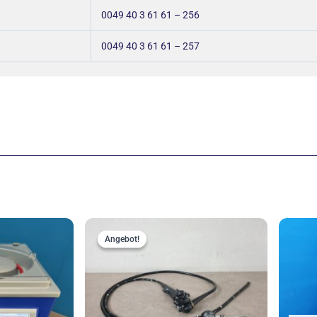
0049 40 3 61 61 – 256
0049 40 3 61 61 – 257
sprünglicher
Aktueller
Ursprünglicher
Aktueller
eis
Preis
Preis
Preis
Angebot!
Angebot!
r:
ist:
war:
ist:
99,00 €
2.999,00 €.
4.999,00 €
3.999,00 €.