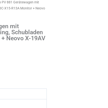
p PV 881 Gerätewagen mit
 V3C-X15-R13A Monitor + Neovo
gen mit
ring, Schubladen
 + Neovo X-19AV