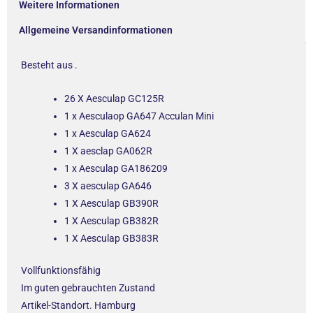
Weitere Informationen
Allgemeine Versandinformationen
Besteht aus .
26 X Aesculap GC125R
1 x Aesculaop GA647 Acculan Mini
1 x Aesculap GA624
1 X aesclap GA062R
1 x Aesculap GA186209
3 X aesculap GA646
1 X Aesculap GB390R
1 X Aesculap GB382R
1 X Aesculap GB383R
Vollfunktionsfähig
Im guten gebrauchten Zustand
Artikel-Standort. Hamburg