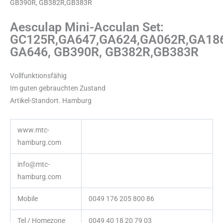
GB390R, GB382R,GB383R
Aesculap Mini-Acculan Set:
GC125R,GA647,GA624,GA062R,GA186
GA646, GB390R, GB382R,GB383R
Vollfunktionsfähig
Im guten gebrauchten Zustand
Artikel-Standort. Hamburg
www.mtc-
hamburg.com
info@mtc-
hamburg.com
Mobile
0049 176 205 800 86
Tel / Homezone
0049 40 18 20 79 03