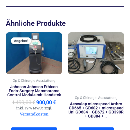
Ähnliche Produkte
Ursprünglicher
Aktueller
Preis
Preis
Angebot!
Angebot!
war:
ist:
1.499,00 €
900,00 €.
Op & Chirurgie Ausstattung
Johnson Johnson Ethicon
Endo-Surgery Mammotome
Control Module mit Handstck
Op & Chirurgie Ausstattung
1.499,00
€
900,00
€
Aesculap microspeed Arthro
inkl. 19 % MwSt. zzgl.
GD665 + GD682 + microspeed
Uni GD684 + GD672 + GB390R
Versandkosten
+ GD884 + …