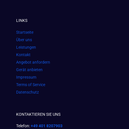
a
n
h
c
s
a
e
t
t
LINKS
b
a
s
o
g
a
Startseite
o
r
p
Über uns
k
a
p
Leistungen
m
Kontakt
Angebot anfordern
Gerät anbieten
Impressum
Terms of Service
Datenschutz
KONTAKTIEREN SIE UNS
Telefon:
+49 401 8207903