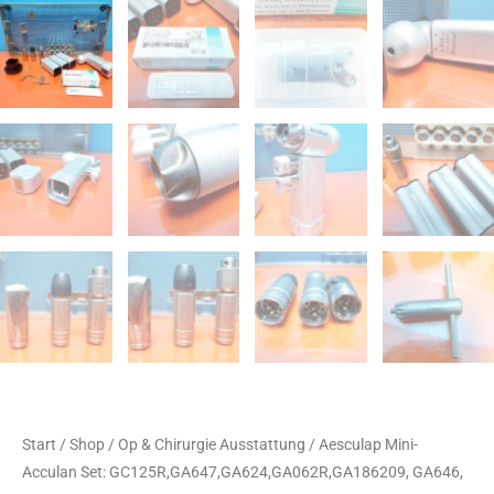
Start
/
Shop
/
Op & Chirurgie Ausstattung
/ Aesculap Mini-
Acculan Set: GC125R,GA647,GA624,GA062R,GA186209, GA646,