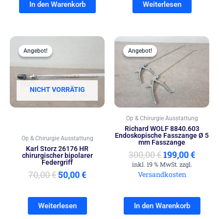
In den Warenkorb
Weiterlesen
Ursprünglicher
Aktueller
Ursprünglich
Aktue
Preis
Preis
Preis
Preis
Angebot!
Angebot!
Angebot!
Angebot!
war:
ist:
war:
ist:
70,00 €
50,00 €.
300,00 €
199,00
NICHT VORRÄTIG
Op & Chirurgie Ausstattung
Richard WOLF 8840.603
Endoskopische Fasszange Ø 5
Op & Chirurgie Ausstattung
mm Fasszange
Karl Storz 26176 HR
300,00
€
199,00
€
chirurgischer bipolarer
Federgriff
inkl. 19 % MwSt. zzgl.
70,00
€
50,00
€
Versandkosten
Weiterlesen
In den Warenkorb