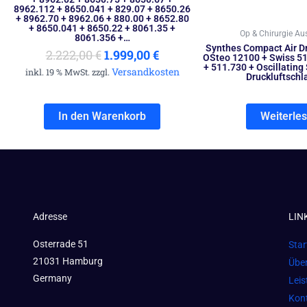
8962.112 + 8650.041 + 829.07 + 8650.26
+ 8962.70 + 8962.06 + 880.00 + 8652.80
+ 8650.041 + 8650.22 + 8061.35 +
Op & Chirurgie Au
8061.356 +…
Synthes Compact Air Dr
2.222,00
€
1.999,00
€
OSteo 12100 + Swiss 51
+ 511.730 + Oscillating
Versandkosten
inkl. 19 % MwSt. zzgl.
Druckluftschl
In den Warenkorb
Weiterle
Adresse
LIN
Osterrade 51
Star
21031 Hamburg
Übe
Germany
Lei
Kon