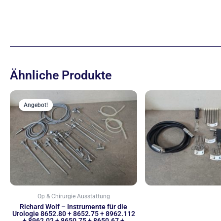
Ähnliche Produkte
Ursprünglicher
Aktueller
Preis
Preis
Angebot!
Angebot!
war:
ist:
2.222,00 €
1.999,00 €.
Op & Chirurgie Ausstattung
Richard Wolf – Instrumente für die
Urologie 8652.80 + 8652.75 + 8962.112
+ 8962.02 + 8650.75 + 8650.67 +