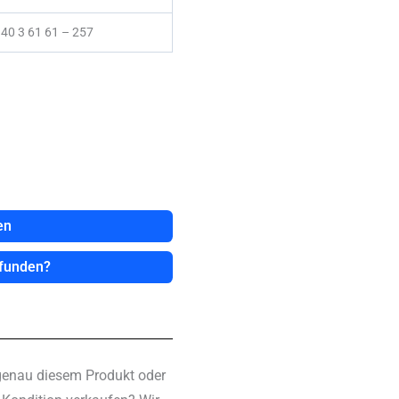
40 3 61 61 – 257
en
efunden?
genau diesem Produkt oder