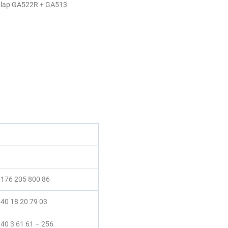
ulap GA522R + GA513
 176 205 800 86
40 18 20 79 03
40 3 61 61 – 256