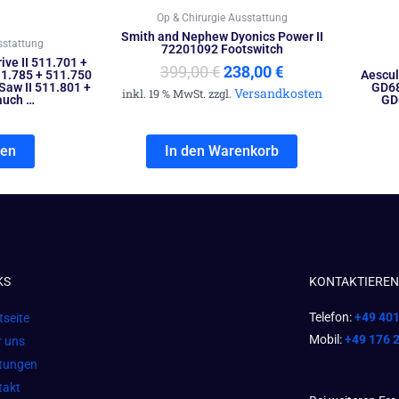
Op & Chirurgie Ausstattung
Smith and Nephew Dyonics Power II
sstattung
72201092 Footswitch
ive II 511.701 +
399,00
€
238,00
€
1.785 + 511.750
Aescul
 Saw II 511.801 +
GD68
Versandkosten
inkl. 19 % MwSt. zzgl.
auch …
GD
sen
In den Warenkorb
KS
KONTAKTIEREN 
Telefon:
+49 40
tseite
Mobil:
+49 176 
r uns
stungen
takt