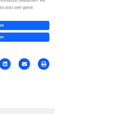
n Kondition verkaufen? Wir
ns also sehr gerne:
en
en