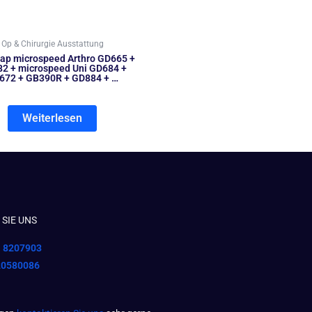
Op & Chirurgie Ausstattung
ap microspeed Arthro GD665 +
2 + microspeed Uni GD684 +
672 + GB390R + GD884 + …
Weiterlesen
SIE UNS
1 8207903
20580086