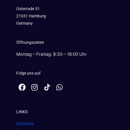
Osterrade 51
21031 Hamburg
Germany
Öffnungszeiten
Montag – Freitag: 8:30 – 18:00 Uhr
Folge uns auf
F
I
W
a
n
h
c
s
a
e
t
t
LINKS
b
a
s
o
g
a
Startseite
o
r
p