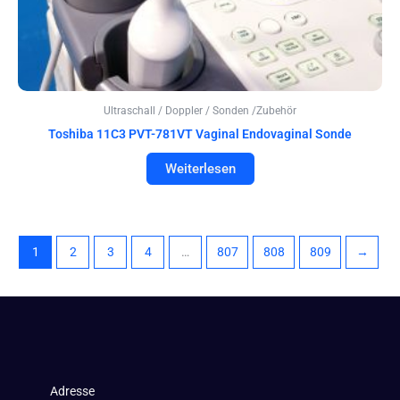
Ultraschall / Doppler / Sonden /Zubehör
Toshiba 11C3 PVT-781VT Vaginal Endovaginal Sonde
Weiterlesen
1
2
3
4
…
807
808
809
→
Adresse