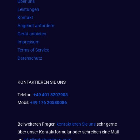
Über uns
k
a
p
Leistungen
m
Kontakt
Angebot anfordern
Gerät anbieten
Impressum
Terms of Service
Datenschutz
KONTAKTIEREN SIE UNS
Telefon:
+49 401 8207903
Mobil:
+49 176 20580086
Bei weiteren Fragen
kontaktieren Sie uns
sehr gerne
über unser Kontaktformular oder schreiben eine Mail
an
info@mtc-hamburg.com
.