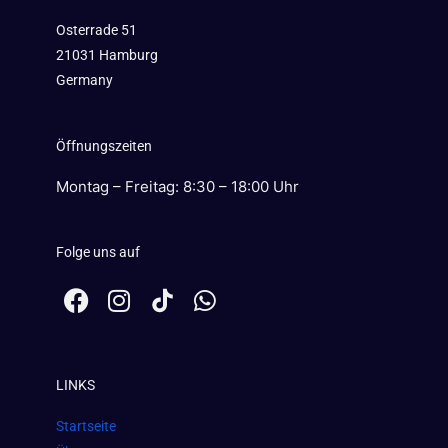
Osterrade 51
21031 Hamburg
Germany
Öffnungszeiten
Montag – Freitag: 8:30 – 18:00 Uhr
Folge uns auf
F
I
W
a
n
h
c
s
a
e
t
t
LINKS
b
a
s
o
g
a
Startseite
o
r
p