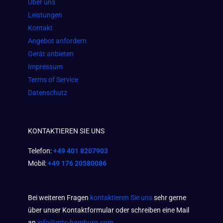
Über uns
k
a
p
Leistungen
m
Kontakt
Angebot anfordern
Gerät anbieten
Impressum
Terms of Service
Datenschutz
KONTAKTIEREN SIE UNS
Telefon:
+49 401 8207903
Mobil:
+49 176 20580086
Bei weiteren Fragen
kontaktieren Sie uns
sehr gerne
über unser Kontaktformular oder schreiben eine Mail
an
info@mtc-hamburg.com
.