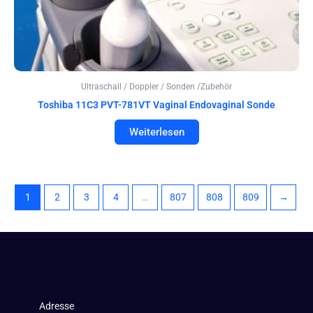
Ultraschall / Doppler / Sonden /Zubehör
Toshiba 11C3 PVT-781VT Vaginal Endovaginal Sonde
Weiterlesen
1
2
3
4
…
807
808
809
→
Adresse