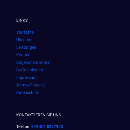
a
n
h
c
s
a
e
t
t
LINKS
b
a
s
o
g
a
Startseite
o
r
p
Über uns
k
a
p
Leistungen
m
Kontakt
Angebot anfordern
Gerät anbieten
Impressum
Terms of Service
Datenschutz
KONTAKTIEREN SIE UNS
Telefon:
+49 401 8207903