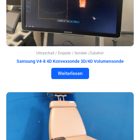
Ultraschall / Doppler / Sonden /Zubehör
Samsung V4-8 4D Konvexsonde 3D/4D Volumensonde
Weiterlesen