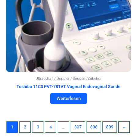
Ultraschall / Doppler / Sonden /Zubehör
Toshiba 11C3 PVT-781VT Vaginal Endovaginal Sonde
Weiterlesen
1
2
3
4
…
807
808
809
→