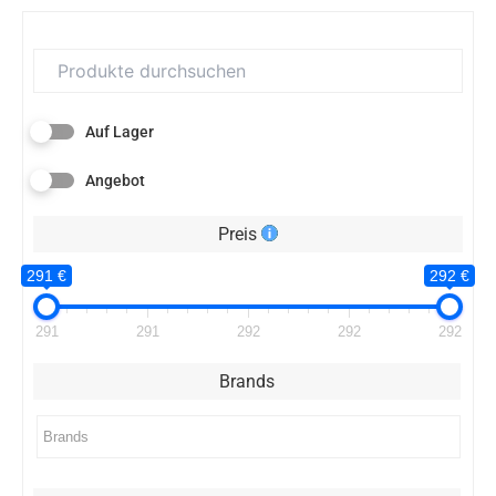
Auf Lager
Angebot
Preis
291 €
292 €
291
291
292
292
292
Brands